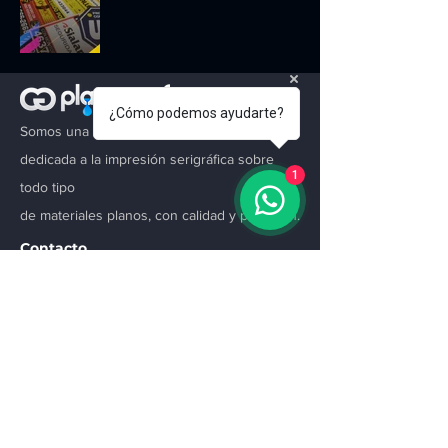
¿Cómo podemos ayudarte?
Somos una empresa con más de 40 años
dedicada a la impresión serigráfica sobre
1
todo tipo
de materiales planos, con calidad y precisión.
Contacto
Cortina 2375, C.A.B.A - Argentina
Email:
info@cgplanografsrl.com.ar
Linea 1:
+54(11) 4641-0765
WhatsApp
+
54(11) 2477-2164